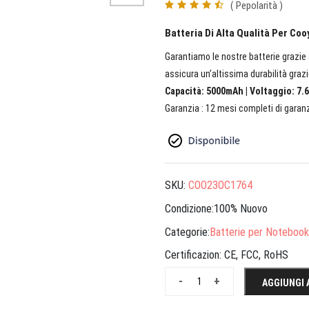
( Pepolarità )
Batteria Di Alta Qualità Per C
Garantiamo le nostre batterie grazie a
assicura un’altissima durabilità grazi
Capacità: 5000mAh | Voltaggio: 7.6
Garanzia : 12 mesi completi di garanz
SKU:
COO23OC1764
Condizione:100% Nuovo
Categorie:
Batterie per Notebook
Certificazion:
CE, FCC, RoHS
-
+
AGGIUNGI 