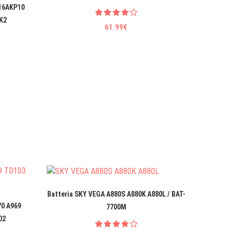
 16AKP10
K2
61.99€
Batteria SKY VEGA A880S A880K A880L / BAT-
Batteri
70 A969
7700M
02