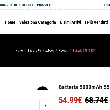
ONE GRATUITA SU TUTTI I PRODOTTI
SPE
Home
Seleziona Categoria
Ultimi Arrivi
I Più Venduti
Home
Batterie Per Notebook
Cooyes
Batteria 5583240P
/
/
/
Batteria 5000mAh 5
-20%
54.99€
68.74€