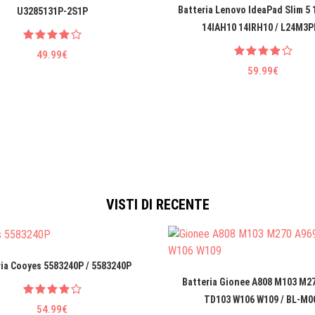
Batteria Lenovo IdeaPad Slim 5
U3285131P-2S1P
14IAH10 14IRH10 / L24M3P
49.99€
59.99€
VISTI DI RECENTE
ria Cooyes 5583240P / 5583240P
Batteria Gionee A808 M103 M2
TD103 W106 W109 / BL-M0
54.99€