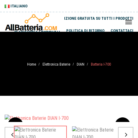
ITALIANO
SPEDIZIONE GRATUITA SU TUTTI I PRODOTTI
SPEDIZIONI E PAGAMENTI
POLITICA DI RITORNO
CONTATTACI
Home
Elettronica Baterie
DIAN
Batteria I-700
/
/
/
Sale
-20%