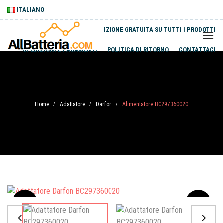
ITALIANO
SPEDIZIONE GRATUITA SU TUTTI I PRODOTTI
SPEDIZIONI E PAGAMENTI
POLITICA DI RITORNO
CONTATTACI
Home
Adattatore
Darfon
Alimentatore BC297360020
/
/
/
Sale
-20%