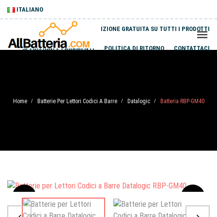
ITALIANO
SPEDIZIONE GRATUITA SU TUTTI I PRODOTTI
SPEDIZIONI E PAGAMENTI
POLITICA DI RITORNO
CONTATTACI
Home
Batterie Per Lettori Codici A Barre
Datalogic
Batteria RBP-GM40
/
/
/
Sale
-20%