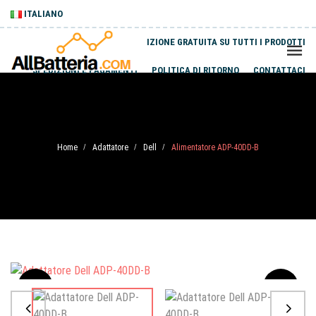
ITALIANO
SPEDIZIONE GRATUITA SU TUTTI I PRODOTTI
SPEDIZIONI E PAGAMENTI
POLITICA DI RITORNO
CONTATTACI
Home
Adattatore
Dell
Alimentatore ADP-40DD-B
/
/
/
Sale
-20%