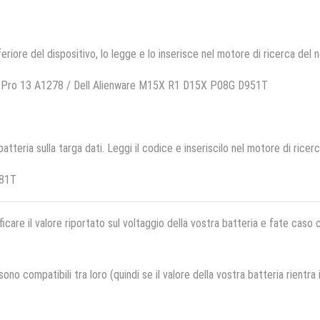
feriore del dispositivo, lo legge e lo inserisce nel motore di ricerca del 
 Pro 13 A1278 / Dell Alienware M15X R1 D15X P08G D951T
 batteria sulla targa dati. Leggi il codice e inseriscilo nel motore di ricer
681T
ficare il valore riportato sul voltaggio della vostra batteria e fate caso
no compatibili tra loro (quindi se il valore della vostra batteria rientra