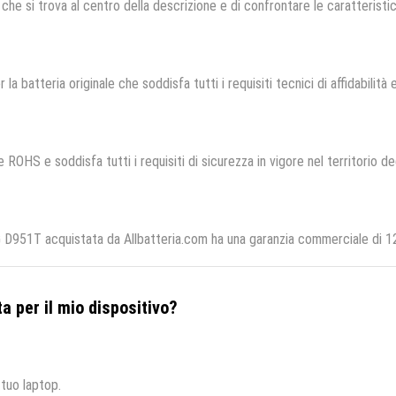
che si trova al centro della descrizione e di confrontare le caratteristich
 la batteria originale che soddisfa tutti i requisiti tecnici di affidabilità 
 ROHS e soddisfa tutti i requisiti di sicurezza in vigore nel territorio d
D951T acquistata da Allbatteria.com ha una garanzia commerciale di 12 
a per il mio dispositivo?
 tuo laptop.