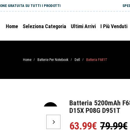
ONE GRATUITA SU TUTTI I PRODOTTI
SPE
Home
Seleziona Categoria
Ultimi Arrivi
I Più Venduti
Home
Batterie Per Notebook
Dell
Batteria F681T
/
/
/
Batteria 5200mAh F6
D15X P08G D951T
-20%
63.99€
79.99€