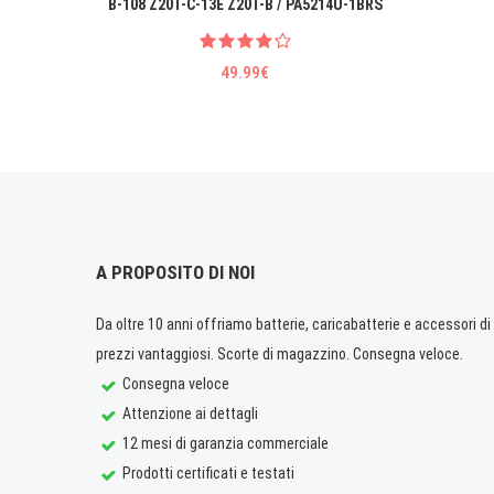
B-108 Z20T-C-13E Z20T-B / PA5214U-1BRS
49.99€
A PROPOSITO DI NOI
Da oltre 10 anni offriamo batterie, caricabatterie e accessori di q
prezzi vantaggiosi. Scorte di magazzino. Consegna veloce.
Consegna veloce
Attenzione ai dettagli
12 mesi di garanzia commerciale
Prodotti certificati e testati