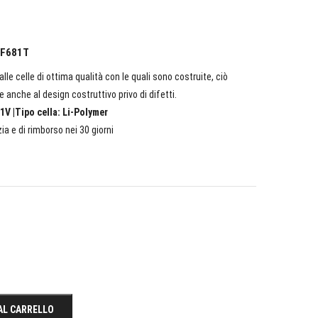
l F681T
lle celle di ottima qualità con le quali sono costruite, ciò
e anche al design costruttivo privo di difetti.
1V |Tipo cella: Li-Polymer
ia e di rimborso nei 30 giorni
AL CARRELLO