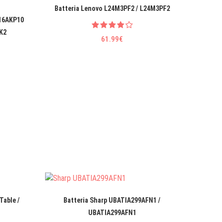
Batteria Lenovo L24M3PF2 / L24M3PF2
Batteri
 16AKP10
K2
61.99€
Table /
Batteria Sharp UBATIA299AFN1 /
Batte
UBATIA299AFN1