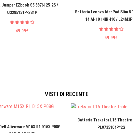
a Jumper EZbook S5 3376125-2S /
Batteria Lenovo IdeaPad Slim 5
U3285131P-2S1P
14IAH10 14IRH10 / L24M3P
49.99€
59.99€
VISTI DI RECENTE
Batteria Trekstor L15 Theatre 
 Dell Alienware M15X R1 D15X P08G
PL9735104P*2S