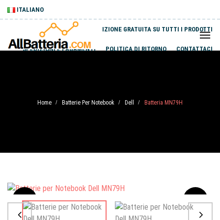
ITALIANO
SPEDIZIONE GRATUITA SU TUTTI I PRODOTTI
SPEDIZIONI E PAGAMENTI
POLITICA DI RITORNO
CONTATTACI
Home
Batterie Per Notebook
Dell
Batteria MN79H
/
/
/
Sale
-20%