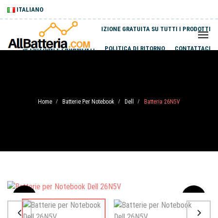
ITALIANO
SPEDIZIONE GRATUITA SU TUTTI I PRODOTTI
SPEDIZIONI E PAGAMENTI
POLITICA DI RITORNO
CONTATTACI
Home
Batterie Per Notebook
Dell
Batteria 26N5V
/
/
/
Sale
-20%