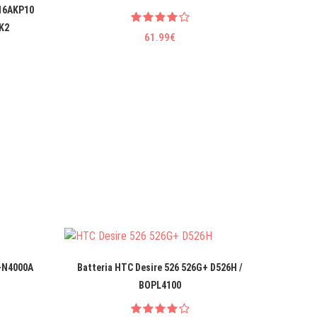
 16AKP10
K2
61.99€
C-N4000A
Batteria HTC Desire 526 526G+ D526H /
Batte
BOPL4100