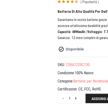
( Pepolarità )
Batteria Di Alta Qualità Per Del
Garantiamo le nostre batterie grazie a
assicura un’altissima durabilità grazi
Capacità: 4896mAh | Voltaggio: 7.7
Garanzia : 12 mesi completi di garanz
SKU:
23BA1229C130
Condizione:100% Nuovo
Categorie:
Batterie per Notebook
Certificazion:
CE, FCC, RoHS
-
+
AGGIUNGI 