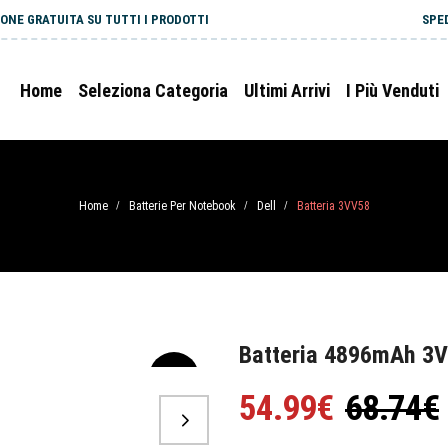
ONE GRATUITA SU TUTTI I PRODOTTI
SPE
Home
Seleziona Categoria
Ultimi Arrivi
I Più Venduti
Home
Batterie Per Notebook
Dell
Batteria 3VV58
/
/
/
Batteria 4896mAh 3VV
-20%
54.99€
68.74€