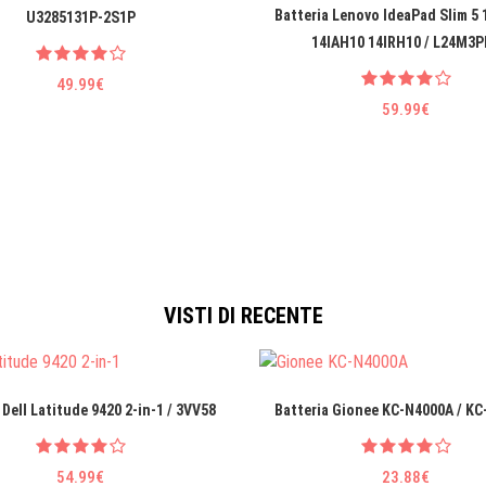
Batteria Lenovo IdeaPad Slim 5
U3285131P-2S1P
14IAH10 14IRH10 / L24M3P
49.99€
59.99€
VISTI DI RECENTE
 Dell Latitude 9420 2-in-1 / 3VV58
Batteria Gionee KC-N4000A / K
54.99€
23.88€