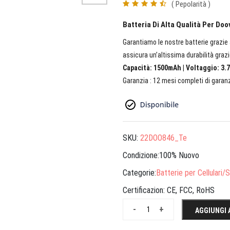
( Pepolarità )
Batteria Di Alta Qualità Per Do
Garantiamo le nostre batterie grazie a
assicura un’altissima durabilità grazi
Capacità: 1500mAh | Voltaggio: 3.7
Garanzia : 12 mesi completi di garanz
SKU:
22DOO846_Te
Condizione:100% Nuovo
Categorie:
Batterie per Cellulari
Certificazion:
CE, FCC, RoHS
-
+
AGGIUNGI 