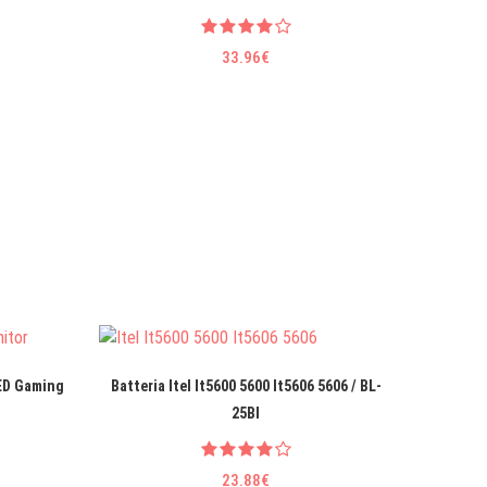
33.96€
LED Gaming
Batteria Itel It5600 5600 It5606 5606 / BL-
Batter
25BI
23.88€