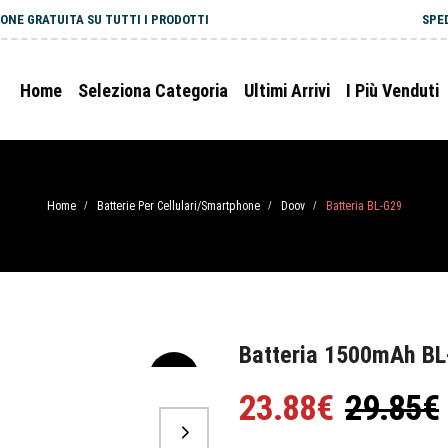
ONE GRATUITA SU TUTTI I PRODOTTI
SPE
Home
Seleziona Categoria
Ultimi Arrivi
I Più Venduti
Home
Batterie Per Cellulari/Smartphone
Doov
Batteria BL-G29
/
/
/
Batteria 1500mAh BL
-20%
23.88€
29.85€