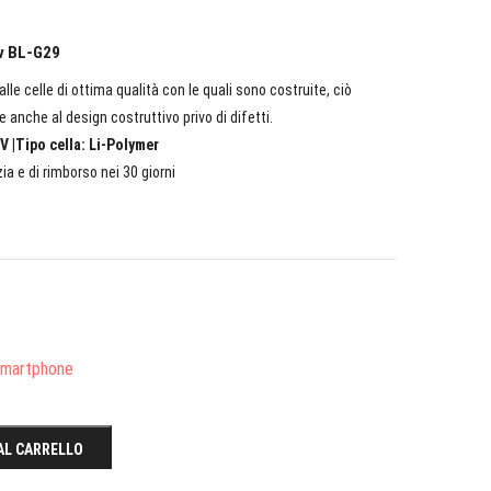
ov BL-G29
lle celle di ottima qualità con le quali sono costruite, ciò
e anche al design costruttivo privo di difetti.
V |Tipo cella: Li-Polymer
ia e di rimborso nei 30 giorni
/Smartphone
AL CARRELLO