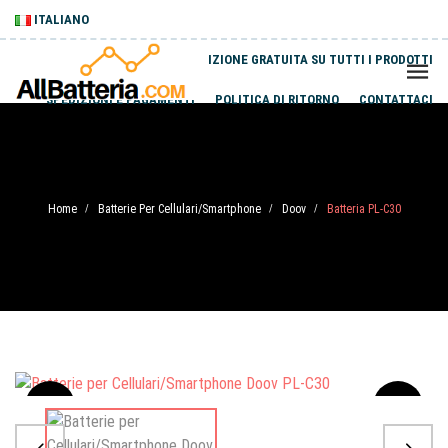
ITALIANO
SPEDIZIONE GRATUITA SU TUTTI I PRODOTTI
SPEDIZIONI E PAGAMENTI
POLITICA DI RITORNO
CONTATTACI
Home
Batterie Per Cellulari/Smartphone
Doov
Batteria PL-C30
/
/
/
Sale
-20%