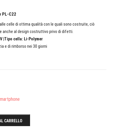
ov PL-C22
lle celle di ottima qualità con le quali sono costruite, ciò
e anche al design costruttivo privo di difetti.
V |Tipo cella: Li-Polymer
ia e di rimborso nei 30 giorni
/Smartphone
AL CARRELLO