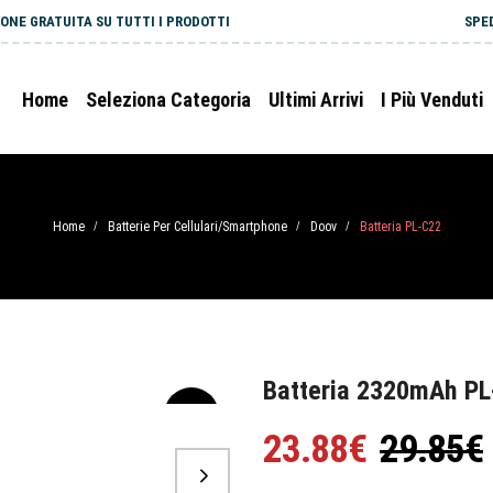
ONE GRATUITA SU TUTTI I PRODOTTI
SPE
Home
Seleziona Categoria
Ultimi Arrivi
I Più Venduti
Home
Batterie Per Cellulari/Smartphone
Doov
Batteria PL-C22
/
/
/
Batteria 2320mAh PL
-20%
23.88€
29.85€