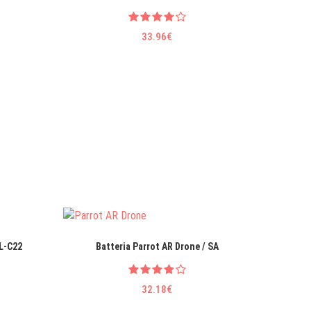
33.96€
PL-C22
Batteria Parrot AR Drone / SA
Batteri
32.18€