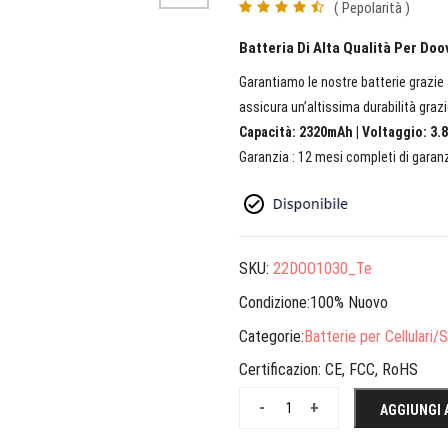
( Pepolarità )
Batteria Di Alta Qualità Per Do
Garantiamo le nostre batterie grazie a
assicura un’altissima durabilità grazi
Capacità: 2320mAh | Voltaggio: 3.8
Garanzia : 12 mesi completi di garanz
SKU:
22DOO1030_Te
Condizione:100% Nuovo
Categorie:
Batterie per Cellulari
Certificazion:
CE, FCC, RoHS
-
+
AGGIUNGI 