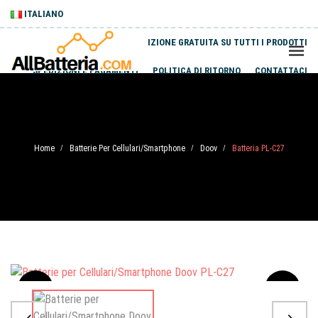
ITALIANO
SPEDIZIONE GRATUITA SU TUTTI I PRODOTTI
SPEDIZIONI E PAGAMENTI
POLITICA DI RITORNO
CONTATTACI
Home
Batterie Per Cellulari/Smartphone
Doov
Batteria PL-C27
/
/
/
Sale
-20%