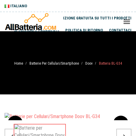
ITALIANO
SPEDIZIONE GRATUITA SU TUTTI I PRODOTTI
SPEDIZIONI E PAGAMENTI
POLITICA DI RITORNO
CONTATTACI
Home
Batterie Per Cellulari/Smartphone
Doov
Batteria BL-G34
/
/
/
Sale
-20%