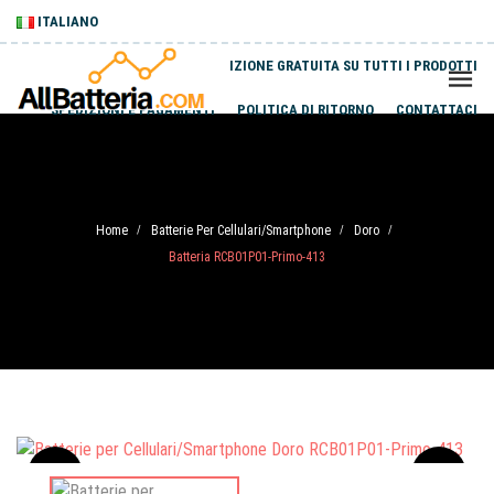
ITALIANO
SPEDIZIONE GRATUITA SU TUTTI I PRODOTTI
SPEDIZIONI E PAGAMENTI
POLITICA DI RITORNO
CONTATTACI
Home
Batterie Per Cellulari/Smartphone
Doro
/
/
/
Batteria RCB01P01-Primo-413
Sale
-20%