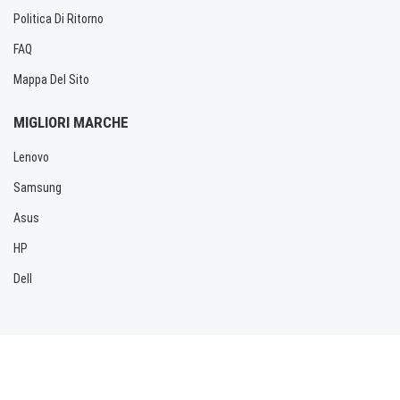
Politica Di Ritorno
FAQ
Mappa Del Sito
MIGLIORI MARCHE
Lenovo
Samsung
Asus
HP
Dell
Copyright © 2026 Allbatteria.com. Tutti i diritti riservati.