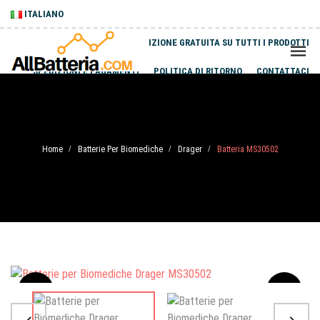
ITALIANO
SPEDIZIONE GRATUITA SU TUTTI I PRODOTTI
SPEDIZIONI E PAGAMENTI
POLITICA DI RITORNO
CONTATTACI
Home
Batterie Per Biomediche
Drager
Batteria MS30502
/
/
/
Sale
-20%