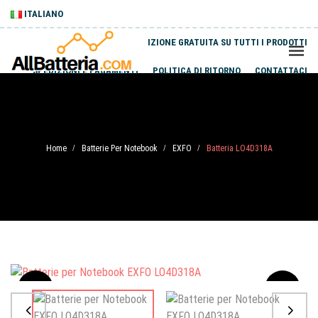
ITALIANO
SPEDIZIONE GRATUITA SU TUTTI I PRODOTTI
SPEDIZIONI E PAGAMENTI
POLITICA DI RITORNO
CONTATTACI
Home
Batterie Per Notebook
EXFO
Batteria LO4D318A
/
/
/
Sale
-20%