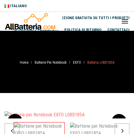
ITALIANO
SPEDIZIONE GRATUITA SU TUTTI I PRODOTTI
SPEDIZIONI E PAGAMENTI
POLITICA DI RITORNO
CONTATTACI
Home
Batterie Per Notebook
EXFO
Batteria L08D185A
/
/
/
Sale
-20%