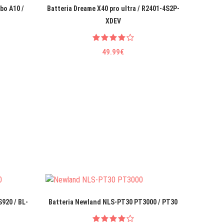
bo A10 /
Batteria Dreame X40 pro ultra / R2401-4S2P-
Batteria
XDEV
49.99€
920 / BL-
Batteria Newland NLS-PT30 PT3000 / PT30
Bat