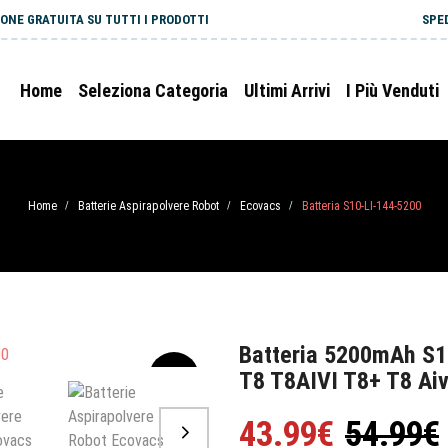
ONE GRATUITA SU TUTTI I PRODOTTI
SPE
Home
Seleziona Categoria
Ultimi Arrivi
I Più Venduti
Home
Batterie Aspirapolvere Robot
Ecovacs
Batteria S10-LI-144-5200
/
/
/
Batteria 5200mAh S1
T8 T8AIVI T8+ T8 Aiv
-20%
43.99€
54.99€