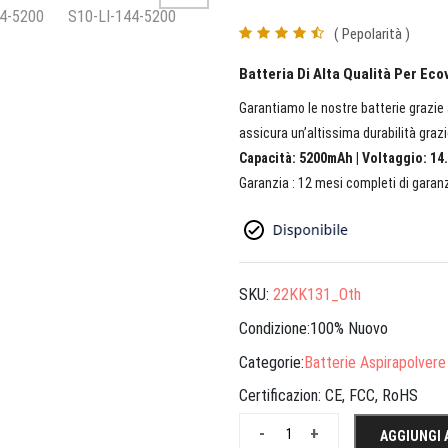
( Pepolarità )
Batteria Di Alta Qualità Per Ec
Garantiamo le nostre batterie grazie a
assicura un’altissima durabilità grazi
Capacità: 5200mAh | Voltaggio: 14.
Garanzia : 12 mesi completi di garanz
SKU:
22KK131_Oth
Condizione:100% Nuovo
Categorie:
Batterie Aspirapolver
Certificazion:
CE, FCC, RoHS
-
+
AGGIUNGI 