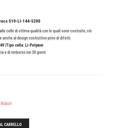
ovacs S10-LI-144-5200
lle celle di ottima qualità con le quali sono costruite, ciò
e anche al design costruttivo privo di difetti.
4V |Tipo cella: Li-Polymer
ia e di rimborso nei 30 giorni
e Robot
AL CARRELLO