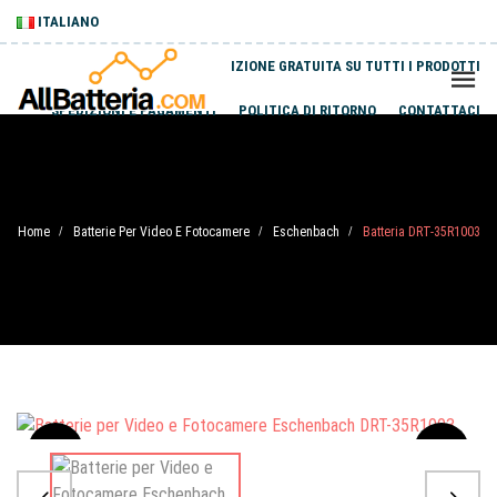
ITALIANO
SPEDIZIONE GRATUITA SU TUTTI I PRODOTTI
SPEDIZIONI E PAGAMENTI
POLITICA DI RITORNO
CONTATTACI
Home
Batterie Per Video E Fotocamere
Eschenbach
Batteria DRT-35R1003
/
/
/
Sale
-20%