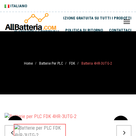
ITALIANO
SPEDIZIONE GRATUITA SU TUTTI I PRODOTTI
SPEDIZIONI E PAGAMENTI
POLITICA DI RITORNO
CONTATTACI
Home
Batterie Per PLC
FDK
Batteria 4HR-3UTG-2
/
/
/
Sale
-20%