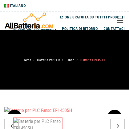
ITALIANO
SPEDIZIONE GRATUITA SU TUTTI I PRODOTTI
SPEDIZIONI E PAGAMENTI
POLITICA DI RITORNO
CONTATTACI
Home
Batterie Per PLC
Fanso
Batteria ER14505H
/
/
/
Sale
-20%