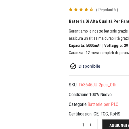
( Pepolarità )
Batteria Di Alta Qualità Per F
Garantiamo le nostre batterie grazie a
assicura un’altissima durabilità grazi
Capacità: 5000mAh | Voltaggio: 3V 
Garanzia : 12 mesi completi di garanz
SKU:
FA3646JU-2pcs_Oth
Condizione:100% Nuovo
Categorie:
Batterie per PLC
Certificazion:
CE, FCC, RoHS
-
+
AGGIUNGI 