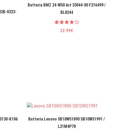
Batteria BMZ 24-W50 Art 33044-00 F216499 /
Bat
02B-0323-
BL8244
32.99€
-0130-K106
Batteria Lenovo 5B10W51890 SB10W51991 /
B
L21M4P78