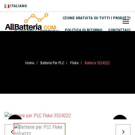
ITALIANO
SPEDIZIONE GRATUITA SU TUTTI I PRODOTTI
SPEDIZIONI E PAGAMENTI
POLITICA DI RITORNO
CONTATTACI
Home
Batterie Per PLC
Fluke
Batteria 3524222
/
/
/
Sale
-20%