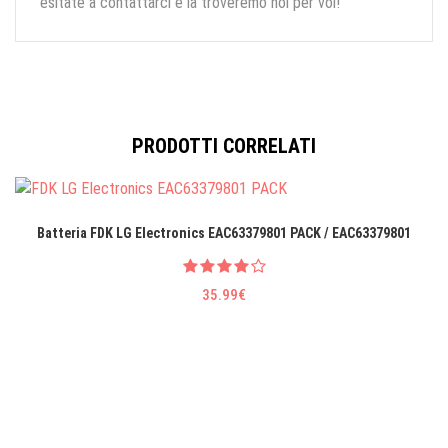
esitate a contattarci e la troveremo noi per voi!
PRODOTTI CORRELATI
Batteria FDK LG EIectronics EAC63379801 PACK / EAC63379801
35.99€