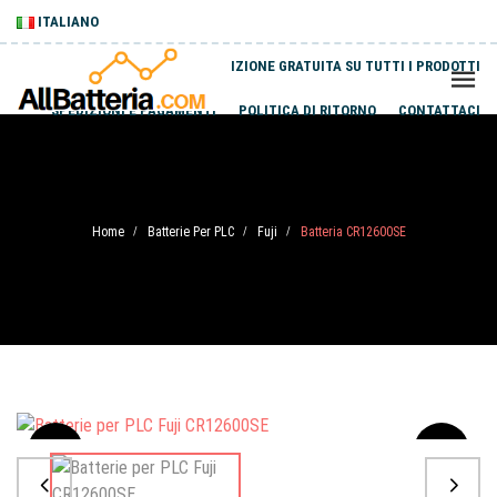
ITALIANO
SPEDIZIONE GRATUITA SU TUTTI I PRODOTTI
SPEDIZIONI E PAGAMENTI
POLITICA DI RITORNO
CONTATTACI
Home
Batterie Per PLC
Fuji
Batteria CR12600SE
/
/
/
Sale
-20%