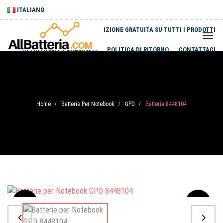
ITALIANO
SPEDIZIONE GRATUITA SU TUTTI I PRODOTTI
SPEDIZIONI E PAGAMENTI
POLITICA DI RITORNO
CONTATTACI
Home
Batterie Per Notebook
GPD
Batteria 8448104
/
/
/
Sale
-20%