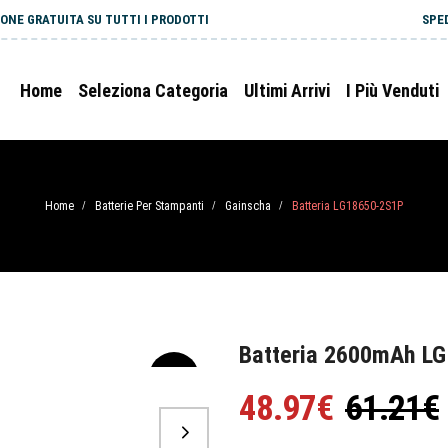
ONE GRATUITA SU TUTTI I PRODOTTI
SPE
Home
Seleziona Categoria
Ultimi Arrivi
I Più Venduti
Home
Batterie Per Stampanti
Gainscha
Batteria LG18650-2S1P
/
/
/
Batteria 2600mAh L
-20%
48.97€
61.21€