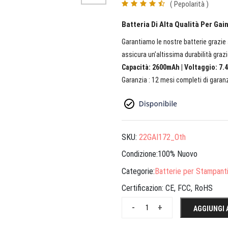
( Pepolarità )
Batteria Di Alta Qualità Per G
Garantiamo le nostre batterie grazie a
assicura un’altissima durabilità grazi
Capacità: 2600mAh | Voltaggio: 7.4
Garanzia : 12 mesi completi di garanz
SKU:
22GAI172_Oth
Condizione:100% Nuovo
Categorie:
Batterie per Stampant
Certificazion:
CE, FCC, RoHS
-
+
AGGIUNGI 