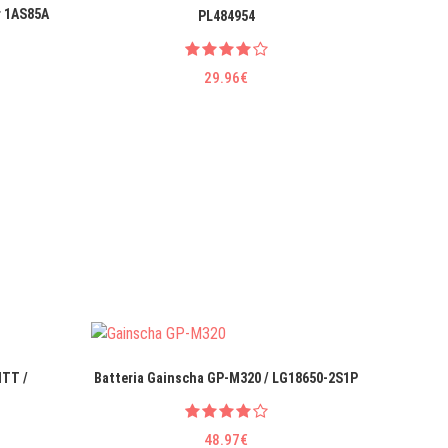
r 1AS85A
Batteri
PL484954
Mob
29.96€
HTT /
Batteria Gainscha GP-M320 / LG18650-2S1P
Batteri
48.97€