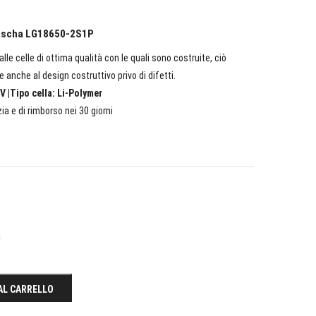
ainscha LG18650-2S1P
lle celle di ottima qualità con le quali sono costruite, ciò
e anche al design costruttivo privo di difetti.
V |Tipo cella: Li-Polymer
ia e di rimborso nei 30 giorni
i
AL CARRELLO