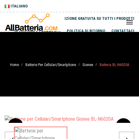
ITALIANO
SPEDIZIONE GRATUITA SU TUTTI I PRODOTTI
SPEDIZIONI E PAGAMENTI
POLITICA DI RITORNO
CONTATTACI
Home
Batterie Per Cellulari/Smartphone
Gionee
Batteria BL-N6020A
/
/
/
Sale
-20%