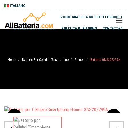
ITALIANO
SPEDIZIONE GRATUITA SU TUTTI I PRODOTTI
SPEDIZIONI E PAGAMENTI
POLITICA DI RITORNO
CONTATTACI
Home
Batterie Per Cellulari/Smartphone
Gionee
Batteria GNS202299A
/
/
/
Sale
-20%