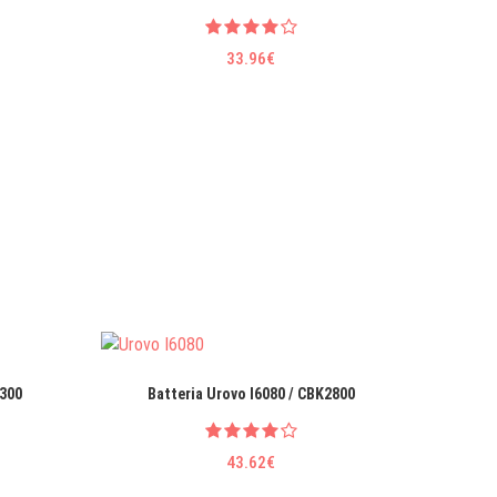
33.96€
6300
Batteria Urovo I6080 / CBK2800
Batter
43.62€