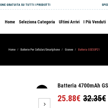
ONE GRATUITA SU TUTTI I PRODOTTI
SPE
Home
Seleziona Categoria
Ultimi Arrivi
I Più Venduti
Home
Batterie Per Cellulari/Smartphone
Gionee
Batteria GSE50P21
/
/
/
Batteria 4700mAh G
-20%
25.88€
32.35€