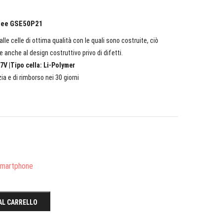
onee GSE50P21
lle celle di ottima qualità con le quali sono costruite, ciò
e anche al design costruttivo privo di difetti.
7V |Tipo cella: Li-Polymer
ia e di rimborso nei 30 giorni
/Smartphone
AL CARRELLO