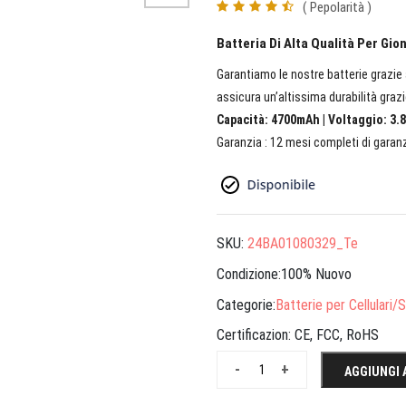
( Pepolarità )
Batteria Di Alta Qualità Per Gi
Garantiamo le nostre batterie grazie a
assicura un’altissima durabilità grazi
Capacità: 4700mAh | Voltaggio: 3.8
Garanzia : 12 mesi completi di garanz
SKU:
24BA01080329_Te
Condizione:100% Nuovo
Categorie:
Batterie per Cellulari
Certificazion:
CE, FCC, RoHS
-
+
AGGIUNGI 