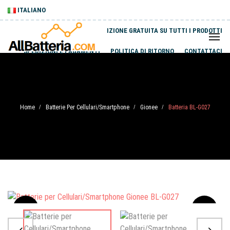
ITALIANO
SPEDIZIONE GRATUITA SU TUTTI I PRODOTTI
SPEDIZIONI E PAGAMENTI
POLITICA DI RITORNO
CONTATTACI
Home
Batterie Per Cellulari/Smartphone
Gionee
Batteria BL-G027
/
/
/
Sale
-20%