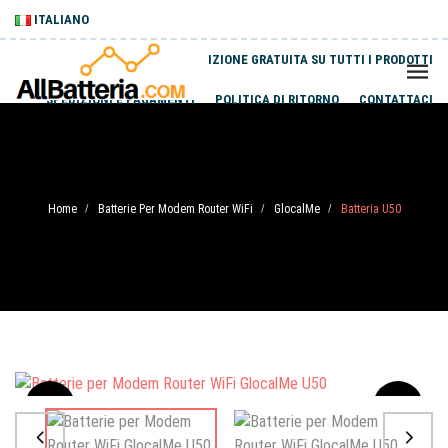
ITALIANO
SPEDIZIONE GRATUITA SU TUTTI I PRODOTTI
SPEDIZIONI E PAGAMENTI
POLITICA DI RITORNO
CONTATTACI
Home
Batterie Per Modem Router WiFi
GlocalMe
Batteria U50
/
/
/
Sale
-20%