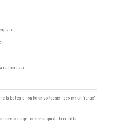
negozio.
C1
ca del negozio.
 che la batteria non ha un voltaggio fisso ma un “range”
 in questo range potete acquistarla in tutta