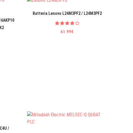
Batteria Lenovo L24M3PF2 / L24M3PF2
Batteri
 16AKP10
K2
61.99€
C4U /
Alimen