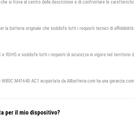
che si trova al centro della descrizione e di confrontare le caratteristich
er la batteria originale che soddisfa tutti i requisiti tecnici di affidabilit
 e ROHS e soddisfa tutti i requisiti di sicurezza in vigore nel territorio
B0C M41640-AC1 acquistata da Allbatteria.com ha una garanzia commer
a per il mio dispositivo?