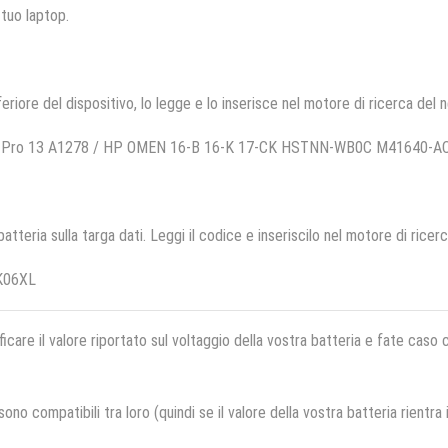
 tuo laptop.
feriore del dispositivo, lo legge e lo inserisce nel motore di ricerca del 
ok Pro 13 A1278 / HP OMEN 16-B 16-K 17-CK HSTNN-WB0C M41640-A
 batteria sulla targa dati. Leggi il codice e inseriscilo nel motore di ricer
K06XL
ficare il valore riportato sul voltaggio della vostra batteria e fate caso
no compatibili tra loro (quindi se il valore della vostra batteria rientra