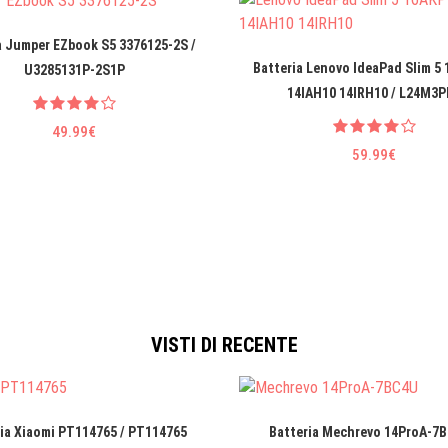
a Jumper EZbook S5 3376125-2S /
Batteria Lenovo IdeaPad Slim 5
U3285131P-2S1P
14IAH10 14IRH10 / L24M3P
49.99€
59.99€
VISTI DI RECENTE
ia Xiaomi PT114765 / PT114765
Batteria Mechrevo 14ProA-7B