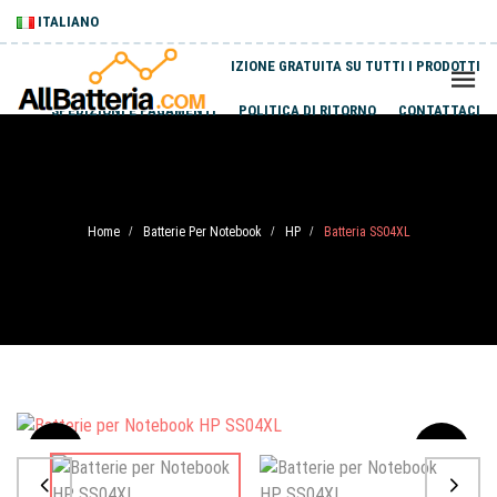
ITALIANO
SPEDIZIONE GRATUITA SU TUTTI I PRODOTTI
SPEDIZIONI E PAGAMENTI
POLITICA DI RITORNO
CONTATTACI
Home
Batterie Per Notebook
HP
Batteria SS04XL
/
/
/
Sale
-20%