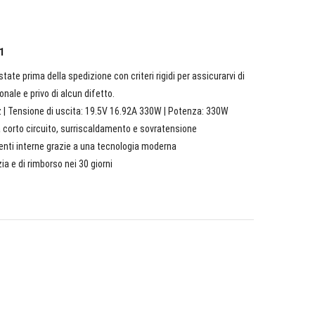
1
ate prima della spedizione con criteri rigidi per assicurarvi di
nale e privo di alcun difetto.
 | Tensione di uscita: 19.5V 16.92A 330W | Potenza: 330W
a corto circuito, surriscaldamento e sovratensione
nenti interne grazie a una tecnologia moderna
ia e di rimborso nei 30 giorni