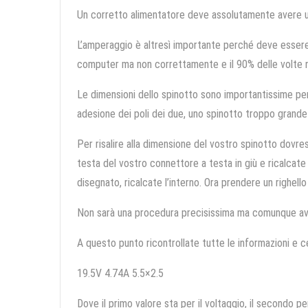
Un corretto alimentatore deve assolutamente avere un
L’amperaggio è altresì importante perché deve essere 
computer ma non correttamente e il 90% delle volte no
Le dimensioni dello spinotto sono importantissime pe
adesione dei poli dei due, uno spinotto troppo grand
Per risalire alla dimensione del vostro spinotto dovre
testa del vostro connettore a testa in giù e ricalcate 
disegnato, ricalcate l’interno. Ora prendere un righell
Non sarà una procedura precisissima ma comunque avre
A questo punto ricontrollate tutte le informazioni e 
19.5V 4.74A 5.5×2.5
Dove il primo valore sta per il voltaggio, il secondo pe