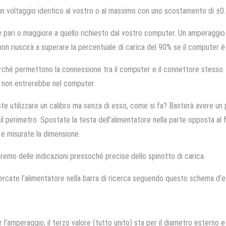
 voltaggio identico al vostro o al massimo con uno scostamento di ±0.
pari o maggiore a quello richiesto dal vostro computer. Un amperaggio i
n riuscirà a superare la percentuale di carica del 90% se il computer è 
rché permettono la connessione tra il computer e il connettore stesso. 
e non entrerebbe nel computer.
ste utilizzare un calibro ma senza di esso, come si fa? Basterà avere un p
il perimetro. Spostate la testa dell’alimentatore nella parte opposta al f
o e misurate la dimensione.
mo delle indicazioni pressoché precise dello spinotto di carica.
cercate l’alimentatore nella barra di ricerca seguendo questo schema d’
r l’amperaggio, il terzo valore (tutto unito) sta per il diametro esterno e