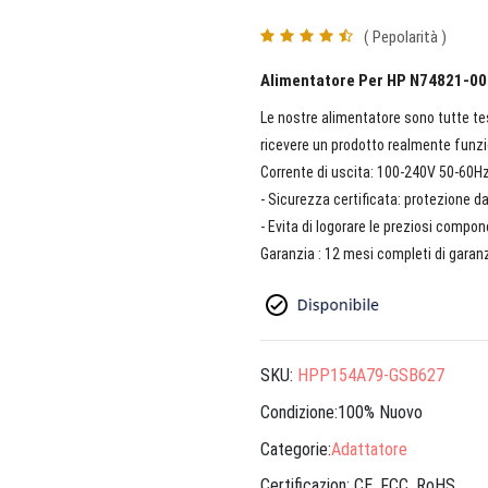
( Pepolarità )
Alimentatore Per HP N74821-00
Le nostre alimentatore sono tutte test
ricevere un prodotto realmente funzio
Corrente di uscita: 100-240V 50-60Hz
- Sicurezza certificata: protezione d
- Evita di logorare le preziosi compo
Garanzia : 12 mesi completi di garanz
SKU:
HPP154A79-GSB627
Condizione:100% Nuovo
Categorie:
Adattatore
Certificazion:
CE, FCC, RoHS