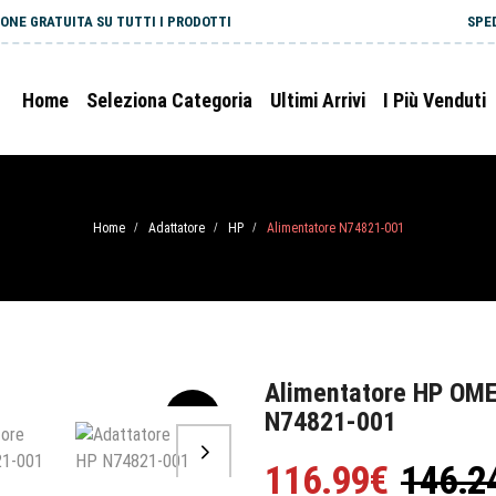
ONE GRATUITA SU TUTTI I PRODOTTI
SPE
Home
Seleziona Categoria
Ultimi Arrivi
I Più Venduti
Home
Adattatore
HP
Alimentatore N74821-001
/
/
/
Alimentatore HP OM
N74821-001
-20%
116.99€
146.2