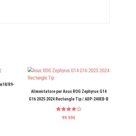
 m18/R9-
Alime
Alimentatore per Asus ROG Zephyrus G14
LGZ
G16 2025 2024 Rectangle Tip / ADP-240EB-B
99.99€