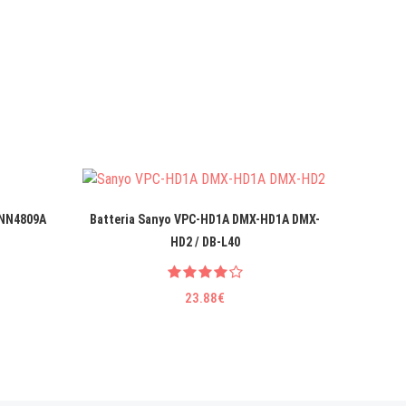
MNN4809A
Batteria Sanyo VPC-HD1A DMX-HD1A DMX-
Batteri
HD2 / DB-L40
23.88€