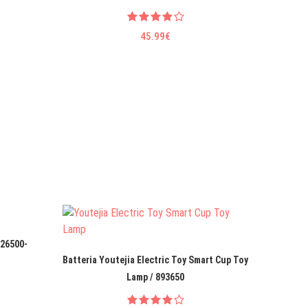
45.99€
R26500-
Batter
Batteria Youtejia Electric Toy Smart Cup Toy
MU
Lamp / 893650