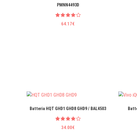
PMNN4493D
64.17€
Batteria HQT GHD1 GHD8 GHD9 / BAL4503
Batt
34.00€