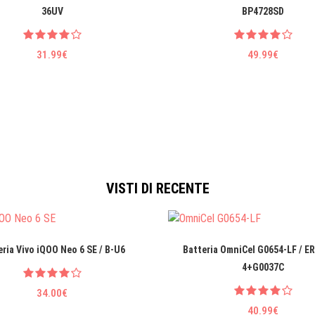
36UV
BP4728SD
31.99€
49.99€
VISTI DI RECENTE
eria Vivo iQOO Neo 6 SE / B-U6
Batteria OmniCel G0654-LF / E
4+G0037C
34.00€
40.99€