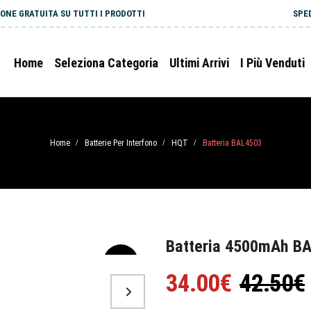
ONE GRATUITA SU TUTTI I PRODOTTI
SPE
Home
Seleziona Categoria
Ultimi Arrivi
I Più Venduti
Home
Batterie Per Interfono
HQT
Batteria BAL4503
/
/
/
Batteria 4500mAh B
-20%
34.00€
42.50€