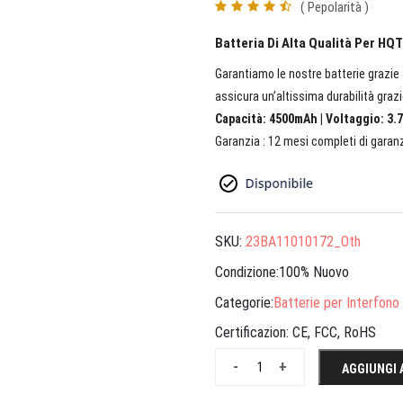
( Pepolarità )
Batteria Di Alta Qualità Per H
Garantiamo le nostre batterie grazie a
assicura un’altissima durabilità grazi
Capacità: 4500mAh | Voltaggio: 3.7
Garanzia : 12 mesi completi di garanz
SKU:
23BA11010172_Oth
Condizione:100% Nuovo
Categorie:
Batterie per Interfono
Certificazion:
CE, FCC, RoHS
-
+
AGGIUNGI 