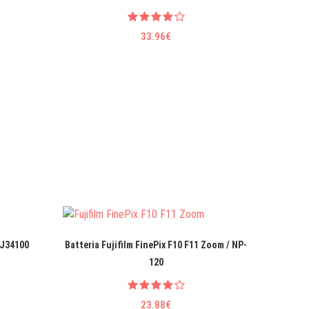
33.96€
BJ34100
Batteria Fujifilm FinePix F10 F11 Zoom / NP-
Batteria
120
23.88€