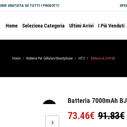
ONE GRATUITA SU TUTTI I PRODOTTI
SPE
Home
Seleziona Categoria
Ultimi Arrivi
I Più Venduti
Home
Batterie Per Cellulari/Smartphone
HTC
Batteria BJ34100
/
/
/
Batteria 7000mAh B
-20%
73.46€
91.83€