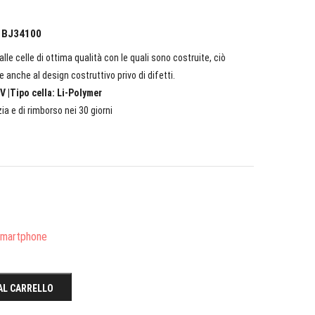
C BJ34100
lle celle di ottima qualità con le quali sono costruite, ciò
e anche al design costruttivo privo di difetti.
V |Tipo cella: Li-Polymer
ia e di rimborso nei 30 giorni
/Smartphone
AL CARRELLO