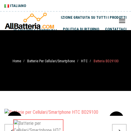
ITALIANO
SPEDIZIONE GRATUITA SU TUTTI I PRODOTTI
SPEDIZIONI E PAGAMENTI
POLITICA DI RITORNO
CONTATTACI
Home
Batterie Per Cellulari/Smartphone
HTC
Batteria BD29100
/
/
/
Sale
-20%