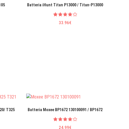
105
Batteria iHunt Titan P13000 / Titan-P13000
33.96€
20/ T325
Batteria Moxee BP1672 130100091 / BP1672
Batteri
S
24.99€