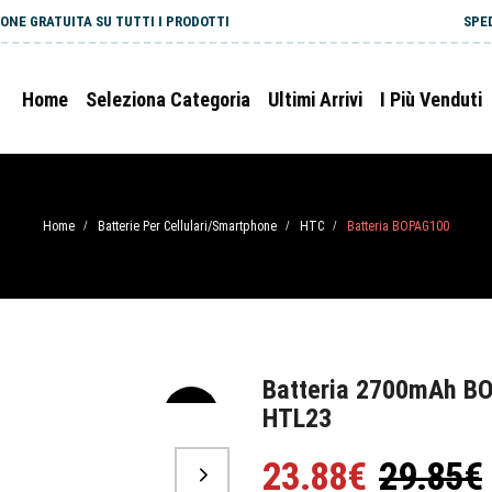
ONE GRATUITA SU TUTTI I PRODOTTI
SPE
Home
Seleziona Categoria
Ultimi Arrivi
I Più Venduti
Home
Batterie Per Cellulari/Smartphone
HTC
Batteria BOPAG100
/
/
/
Batteria 2700mAh BO
HTL23
-20%
23.88€
29.85€