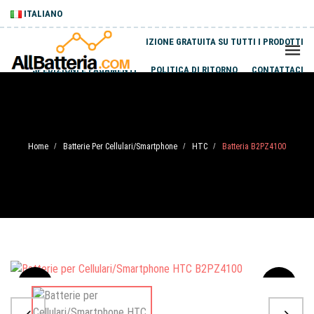
ITALIANO
SPEDIZIONE GRATUITA SU TUTTI I PRODOTTI
SPEDIZIONI E PAGAMENTI
POLITICA DI RITORNO
CONTATTACI
Home
Batterie Per Cellulari/Smartphone
HTC
Batteria B2PZ4100
/
/
/
Sale
-20%