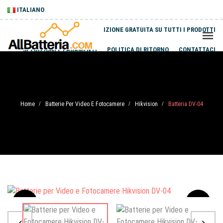
ITALIANO
SPEDIZIONE GRATUITA SU TUTTI I PRODOTTI
SPEDIZIONI E PAGAMENTI
POLITICA DI RITORNO
CONTATTACI
Home
Batterie Per Video E Fotocamere
Hikvision
Batteria DV-04
/
/
/
Sale
-20%