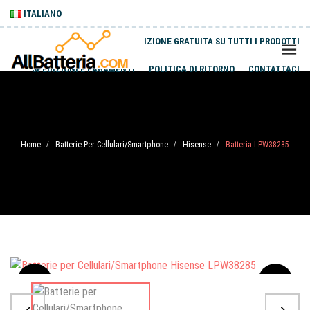
ITALIANO
SPEDIZIONE GRATUITA SU TUTTI I PRODOTTI
SPEDIZIONI E PAGAMENTI
POLITICA DI RITORNO
CONTATTACI
Home
Batterie Per Cellulari/Smartphone
Hisense
Batteria LPW38285
/
/
/
Sale
-20%