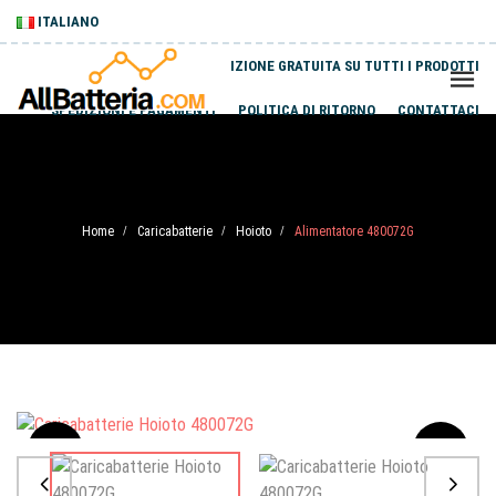
ITALIANO
SPEDIZIONE GRATUITA SU TUTTI I PRODOTTI
SPEDIZIONI E PAGAMENTI
POLITICA DI RITORNO
CONTATTACI
Home
Caricabatterie
Hoioto
Alimentatore 480072G
/
/
/
Sale
-20%