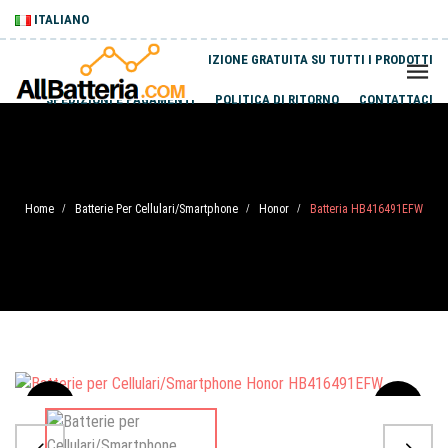
ITALIANO
SPEDIZIONE GRATUITA SU TUTTI I PRODOTTI
SPEDIZIONI E PAGAMENTI
POLITICA DI RITORNO
CONTATTACI
Home
Batterie Per Cellulari/Smartphone
Honor
Batteria HB416491EFW
/
/
/
Sale
-20%