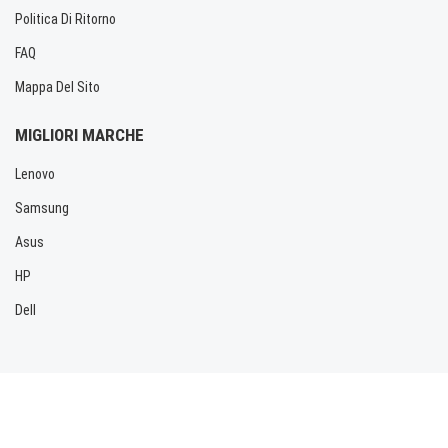
Politica Di Ritorno
FAQ
Mappa Del Sito
MIGLIORI MARCHE
Lenovo
Samsung
Asus
HP
Dell
Copyright © 2026 Allbatteria.com. Tutti i diritti riservati.