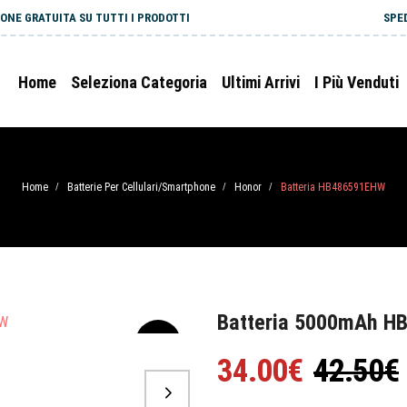
ONE GRATUITA SU TUTTI I PRODOTTI
SPE
Home
Seleziona Categoria
Ultimi Arrivi
I Più Venduti
Home
Batterie Per Cellulari/Smartphone
Honor
Batteria HB486591EHW
/
/
/
Batteria 5000mAh H
-20%
34.00€
42.50€