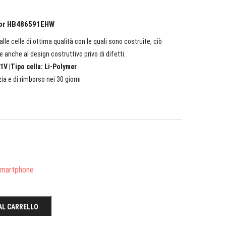
onor HB486591EHW
lle celle di ottima qualità con le quali sono costruite, ciò
e anche al design costruttivo privo di difetti.
1V |Tipo cella: Li-Polymer
ia e di rimborso nei 30 giorni
/Smartphone
AL CARRELLO