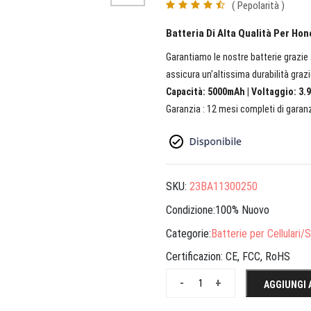
( Pepolarità )
Batteria Di Alta Qualità Per H
Garantiamo le nostre batterie grazie a
assicura un’altissima durabilità grazi
Capacità: 5000mAh | Voltaggio: 3.9
Garanzia : 12 mesi completi di garanz
SKU:
23BA11300250
Condizione:100% Nuovo
Categorie:
Batterie per Cellulari
Certificazion:
CE, FCC, RoHS
-
+
AGGIUNGI 