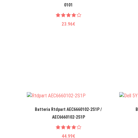
0101
23.96€
Batteria Rtdpart AEC6660102-2S1P /
B
AEC6660102-2S1P
44.99€