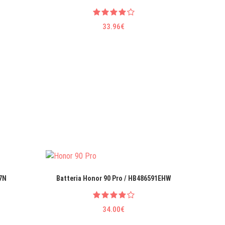
33.96€
G7N
Batteria Honor 90 Pro / HB486591EHW
Batt
34.00€