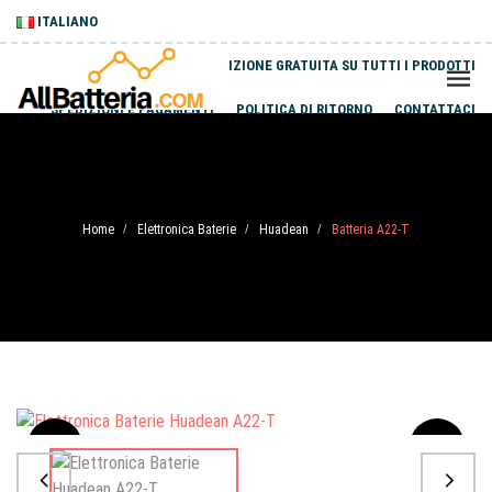
ITALIANO
SPEDIZIONE GRATUITA SU TUTTI I PRODOTTI
SPEDIZIONI E PAGAMENTI
POLITICA DI RITORNO
CONTATTACI
Home
Elettronica Baterie
Huadean
Batteria A22-T
/
/
/
Sale
-20%