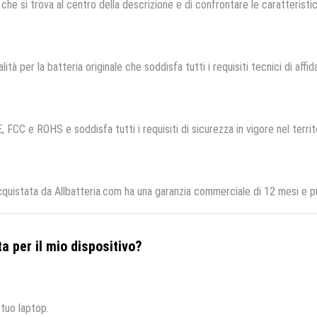
che si trova al centro della descrizione e di confrontare le caratteristich
lità per la batteria originale che soddisfa tutti i requisiti tecnici di affid
, FCC e ROHS e soddisfa tutti i requisiti di sicurezza in vigore nel terri
uistata da Allbatteria.com ha una garanzia commerciale di 12 mesi e può
a per il mio dispositivo?
 tuo laptop.