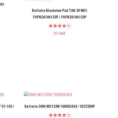
393
Batteria Blackview Pad TAB 30 WiFi
Batter
FHPK26106133P / FHPK26106133P
M
27.96€
 S7-105 /
Batteria ONN WU133W 100002434 / 5072300P
Batte