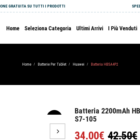
ONE GRATUITA SU TUTTI I PRODOTTI
SPE
Home
Seleziona Categoria
Ultimi Arrivi
I Più Venduti
Home
Batterie Per Tablet
Huawei
Batteria HB5A4P2
/
/
/
Batteria 2200mAh HB
S7-105
-20%
34.00€
42.50€