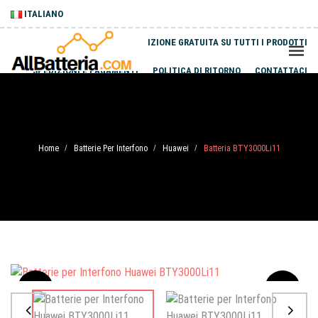
ITALIANO
SPEDIZIONE GRATUITA SU TUTTI I PRODOTTI
SPEDIZIONI E PAGAMENTI
POLITICA DI RITORNO
CONTATTACI
Home
Batterie Per Interfono
Huawei
Batteria BTY3000Li11
/
/
/
Sale
-20%