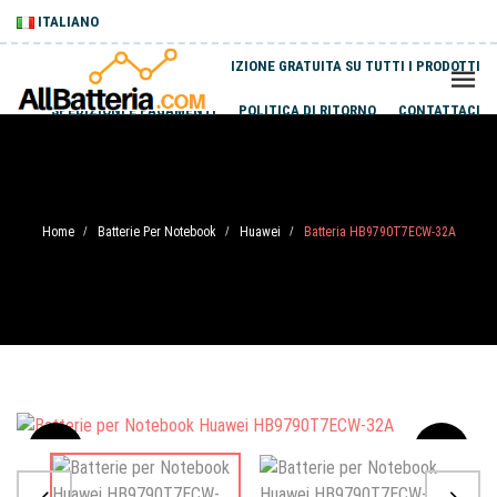
ITALIANO
SPEDIZIONE GRATUITA SU TUTTI I PRODOTTI
SPEDIZIONI E PAGAMENTI
POLITICA DI RITORNO
CONTATTACI
Home
Batterie Per Notebook
Huawei
Batteria HB9790T7ECW-32A
/
/
/
Sale
-20%