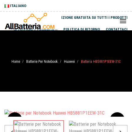
ITALIANO
SPEDIZIONE GRATUITA SU TUTTI I PRODOTTI
SPEDIZIONI E PAGAMENTI
POLITICA DI RITORNO
CONTATTACI
Home
Batterie Per Notebook
Huawei
Batteria HB5881P1EEW-31C
/
/
/
Sale
-20%